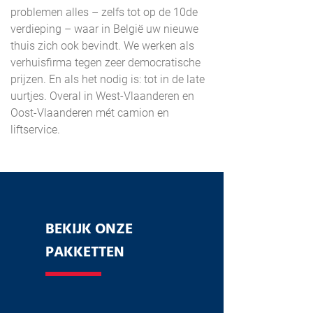
problemen alles – zelfs tot op de 10de
verdieping – waar in België uw nieuwe
thuis zich ook bevindt. We werken als
verhuisfirma tegen zeer democratische
prijzen. En als het nodig is: tot in de late
uurtjes. Overal in West-Vlaanderen en
Oost-Vlaanderen mét camion en
liftservice.
BEKIJK ONZE
PAKKETTEN